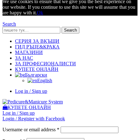
We use cookies to ensure that we give you the best experience on
our website. If you continue to use this site we will assume that you
are happy with it.
Ok
Search
Search
СЕРИЯ ЗА ВКЪЩИ
ГИД РЪЦЕ&КРАКА
МАГАЗИНИ
ЗА НАС
ЗА ПРОФЕСИОНАЛИСТИ
КУПЕТЕ ОНЛАЙН
Български
English
Log in / Sign up
КУПЕТЕ ОНЛАЙН
Log in / Sign up
Login / Register with Facebook
Username or email address
*