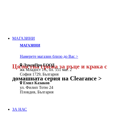
МАГАЗИНИ
МАГАЗИНИ
Намерете магазин близо до Вас >
ЛуксиПро ЕООД
Цялостна грижа за ръце и крака с
жк Младоcт 1А, бл. 551 маг. 2
София 1729, България
домашната серия на Clearance >
Емил Казаков
ул. Филип Тотю 24
Пловдив, България
ЗА НАС