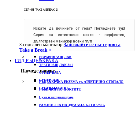
СЕРИЯ 'TAKE A BREAK'
Искате да починете от гела? Погледнете тук!
Серия за естествени нокти - перфектен,
дълготраен маникюр всеки път!
За идеален маникюр.
Запознайте се със серията
Take a Break >
ИЗРАВНЯВАЩ ЛАК
ГИД РЪЦЕ&КРАКА
ТРЕТИРАЩ ЛАК 3в1
Научете повече ...
СУПЕР БАЗА
СУПЕР ТОП
РЪЦЕ&КРАКА ЕКЗЕМА vs. АТЛЕТИЧНО СТЪПАЛО
СУПЕР МАТ ТОП
ГЪБИЧКИ ПО НОКТИТЕ
Сухи и напукани ръце
ВАЖНОСТТА НА ЗДРАВАТА КУТИКУЛА